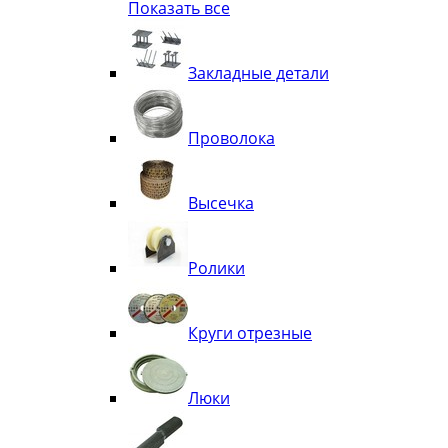
Показать все
Квадрат
Полоса декоративная
Труба витая
Закладные детали
Труба декоративная
Элементы орнамента из квадрата, 
Узоры
Проволока
Лавки
Высечка
Ролики
Круги отрезные
Люки