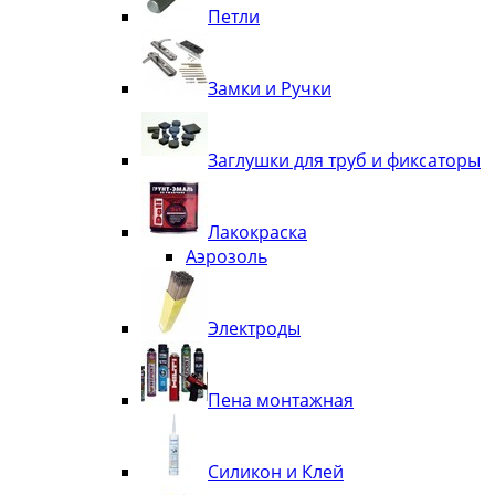
Петли
Замки и Ручки
Заглушки для труб и фиксаторы
Лакокраска
Аэрозоль
Электроды
Пена монтажная
Силикон и Клей