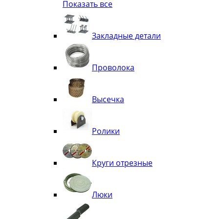
Показать все
Квадрат
Полоса декоративная
Труба витая
Закладные детали
Труба декоративная
Элементы орнамента из квадрата, 
Узоры
Проволока
Лавки
Высечка
Ролики
Круги отрезные
Люки