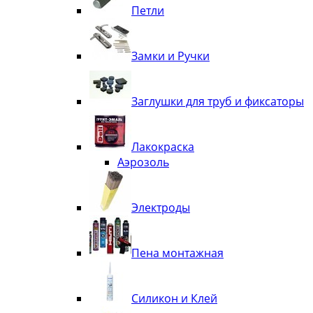
Петли
Замки и Ручки
Заглушки для труб и фиксаторы
Лакокраска
Аэрозоль
Электроды
Пена монтажная
Силикон и Клей