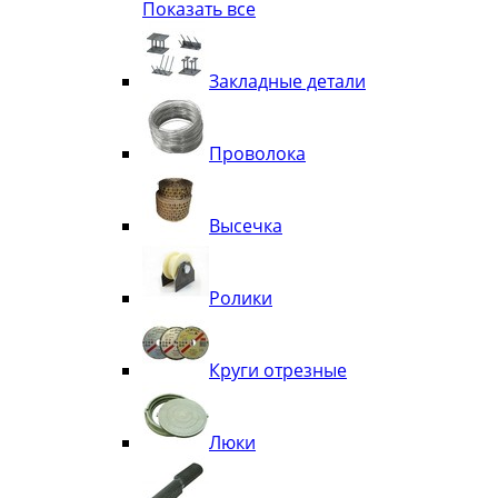
Показать все
Квадрат
Полоса декоративная
Труба витая
Закладные детали
Труба декоративная
Элементы орнамента из квадрата, 
Узоры
Проволока
Лавки
Высечка
Ролики
Круги отрезные
Люки