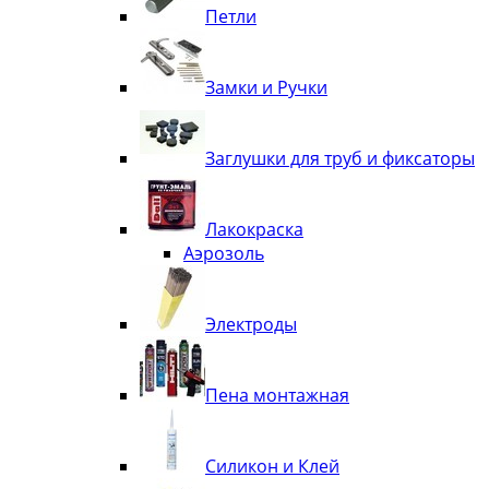
Петли
Замки и Ручки
Заглушки для труб и фиксаторы
Лакокраска
Аэрозоль
Электроды
Пена монтажная
Силикон и Клей