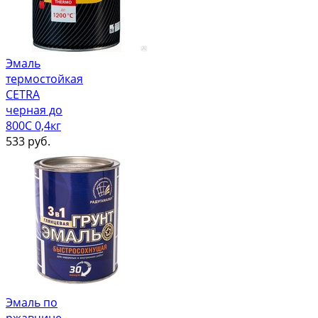
Эмаль
термостойкая
CETRA
черная до
800С 0,4кг
533
руб.
Эмаль по