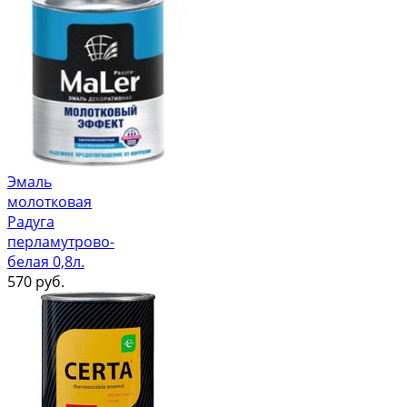
Эмаль
молотковая
Радуга
перламутрово-
белая 0,8л.
570
руб.