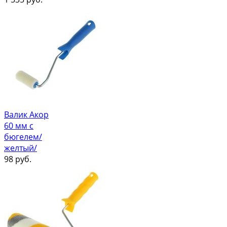
Валик Акор
60 мм с
бюгелем/
желтый/
98
руб.