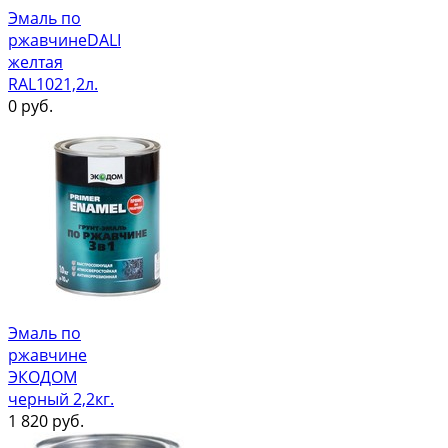
Эмаль по
ржавчинеDALI
желтая
RAL1021,2л.
0
руб.
Эмаль по
ржавчине
ЭКОДОМ
черный 2,2кг.
1 820
руб.