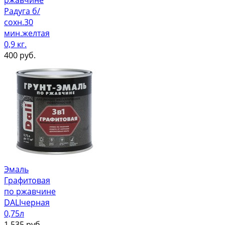
ржавчине
Радуга б/
сохн.30
мин.желтая
0,9 кг.
400
руб.
Эмаль
Графитовая
по ржавчине
DALIчерная
0,75л
1 535
руб.