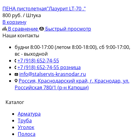
ПЕНА пистолетная"Лазурит LT-70 ."
800
руб.
/ Штука
В корзину
В сравнение
Быстрый просмотр
Наши контакты
будни 8:00-17:00 (летом 8:00-18:00), сб 9:00-17:00,
вс - выходной
+7 (918) 652-74-55
+7 (918) 652-74-55 розница
info@stalservis-krasnodar.ru
Россия, Краснодарский край, г. Краснодар, ул.
Российская 780/1 (р-н Катюши)
Каталог
Арматура
Труба
Уголок
Полоса