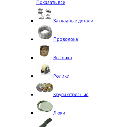
Показать все
Квадрат
Полоса декоративная
Труба витая
Закладные детали
Труба декоративная
Элементы орнамента из квадрата, 
Узоры
Проволока
Лавки
Высечка
Ролики
Круги отрезные
Люки