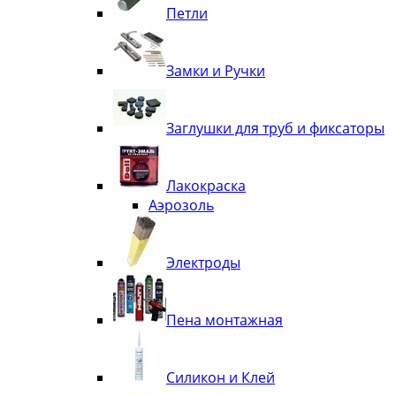
Петли
Замки и Ручки
Заглушки для труб и фиксаторы
Лакокраска
Аэрозоль
Электроды
Пена монтажная
Силикон и Клей