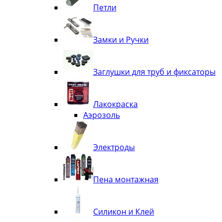
Петли
Замки и Ручки
Заглушки для труб и фиксаторы
Лакокраска
Аэрозоль
Электроды
Пена монтажная
Силикон и Клей