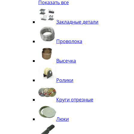
Показать все
Квадрат
Полоса декоративная
Труба витая
Закладные детали
Труба декоративная
Элементы орнамента из квадрата, 
Узоры
Проволока
Лавки
Высечка
Ролики
Круги отрезные
Люки