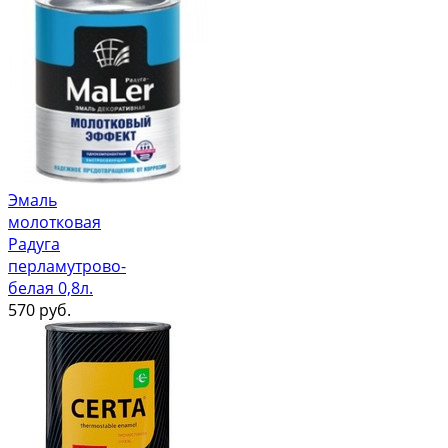
Эмаль
молотковая
Радуга
перламутрово-
белая 0,8л.
570
руб.