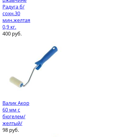
ржавчине
Радуга б/
сохн.30
мин.желтая
0,9 кг.
400
руб.
Валик Акор
60 мм с
бюгелем/
желтый/
98
руб.