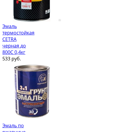
Эмаль
термостойкая
CETRA
черная до
800С 0,4кг
533
руб.
Эмаль по