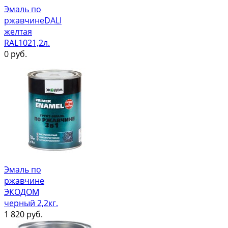
Эмаль по
ржавчинеDALI
желтая
RAL1021,2л.
0
руб.
Эмаль по
ржавчине
ЭКОДОМ
черный 2,2кг.
1 820
руб.