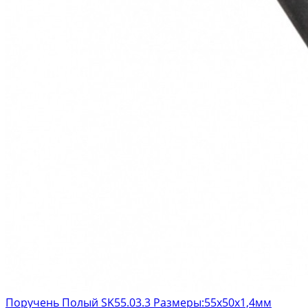
Поручень Полый SK55.03.3 Размеры:55х50х1,4мм