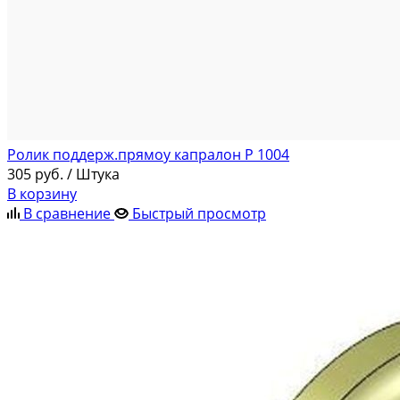
Ролик поддерж.прямоу капралон Р 1004
305
руб.
/ Штука
В корзину
В сравнение
Быстрый просмотр