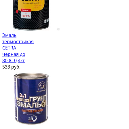
Эмаль
термостойкая
CETRA
черная до
800С 0,4кг
533
руб.