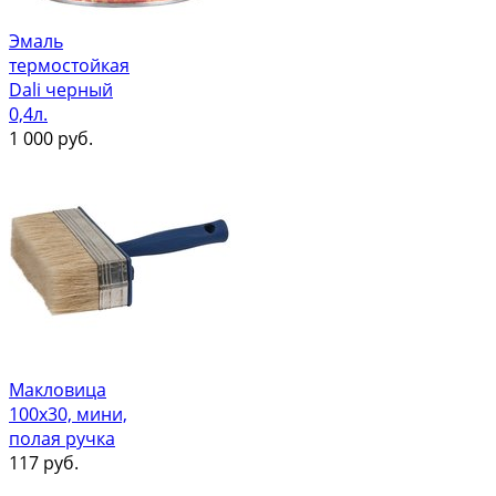
Эмаль
термостойкая
Dali черный
0,4л.
1 000
руб.
Макловица
100х30, мини,
полая ручка
117
руб.