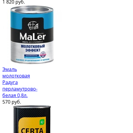
1 820
руб.
Эмаль
молотковая
Радуга
перламутрово-
белая 0,8л.
570
руб.