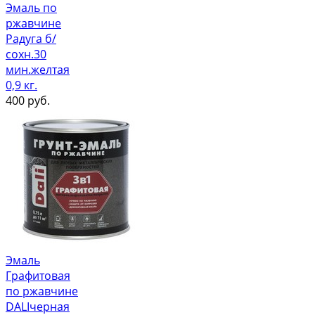
Эмаль по
ржавчине
Радуга б/
сохн.30
мин.желтая
0,9 кг.
400
руб.
Эмаль
Графитовая
по ржавчине
DALIчерная