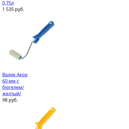
0,75л
1 535
руб.
Валик Акор
60 мм с
бюгелем/
желтый/
98
руб.