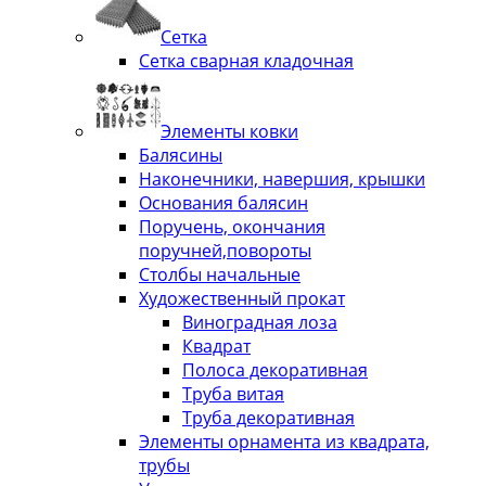
Сетка
Сетка сварная кладочная
Элементы ковки
Балясины
Наконечники, навершия, крышки
Основания балясин
Поручень, окончания
поручней,повороты
Столбы начальные
Художественный прокат
Виноградная лоза
Квадрат
Полоса декоративная
Труба витая
Труба декоративная
Элементы орнамента из квадрата,
трубы