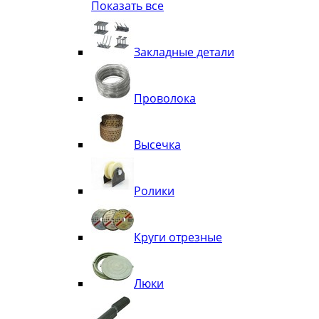
Показать все
Квадрат
Полоса декоративная
Труба витая
Закладные детали
Труба декоративная
Элементы орнамента из квадрата, 
Узоры
Проволока
Лавки
Высечка
Ролики
Круги отрезные
Люки