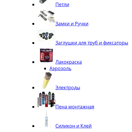
Петли
Замки и Ручки
Заглушки для труб и фиксаторы
Лакокраска
Аэрозоль
Электроды
Пена монтажная
Силикон и Клей