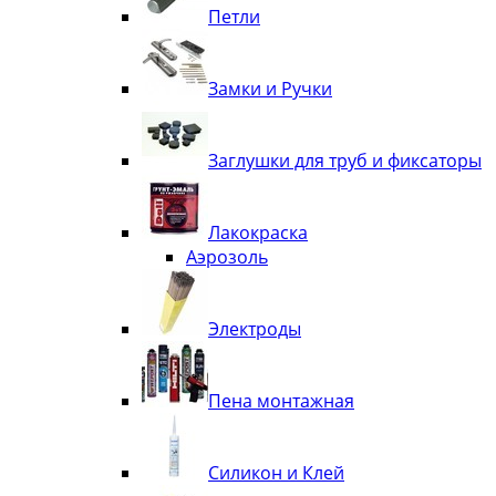
Петли
Замки и Ручки
Заглушки для труб и фиксаторы
Лакокраска
Аэрозоль
Электроды
Пена монтажная
Силикон и Клей