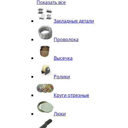
Показать все
Квадрат
Полоса декоративная
Труба витая
Закладные детали
Труба декоративная
Элементы орнамента из квадрата, 
Узоры
Проволока
Лавки
Высечка
Ролики
Круги отрезные
Люки