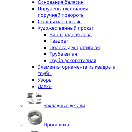
Основания балясин
Поручень, окончания
поручней,повороты
Столбы начальные
Художественный прокат
Виноградная лоза
Квадрат
Полоса декоративная
Труба витая
Труба декоративная
Элементы орнамента из квадрата,
трубы
Узоры
Лавки
Закладные детали
Проволока