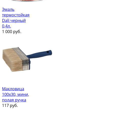
Эмаль
термостойкая
Dali черный
0,4л.
1 000
руб.
Макловица
100х30, мини,
полая ручка
117
руб.