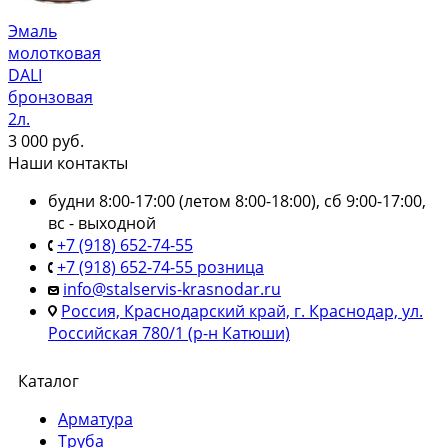
Эмаль
молотковая
DALI
бронзовая
2л.
3 000
руб.
Наши контакты
будни 8:00-17:00 (летом 8:00-18:00), сб 9:00-17:00,
вс - выходной
+7 (918) 652-74-55
+7 (918) 652-74-55 розница
info@stalservis-krasnodar.ru
Россия, Краснодарский край, г. Краснодар, ул.
Российская 780/1 (р-н Катюши)
Каталог
Арматура
Труба