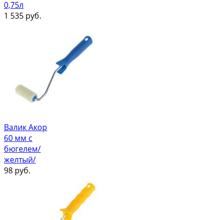
0,75л
1 535
руб.
Валик Акор
60 мм с
бюгелем/
желтый/
98
руб.