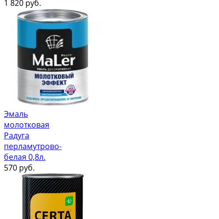
1 820
руб.
Эмаль
молотковая
Радуга
перламутрово-
белая 0,8л.
570
руб.