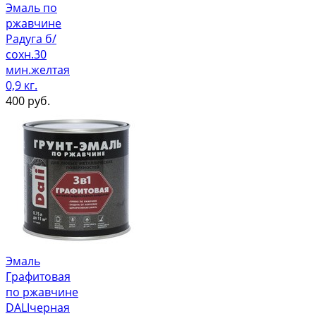
Эмаль по
ржавчине
Радуга б/
сохн.30
мин.желтая
0,9 кг.
400
руб.
Эмаль
Графитовая
по ржавчине
DALIчерная