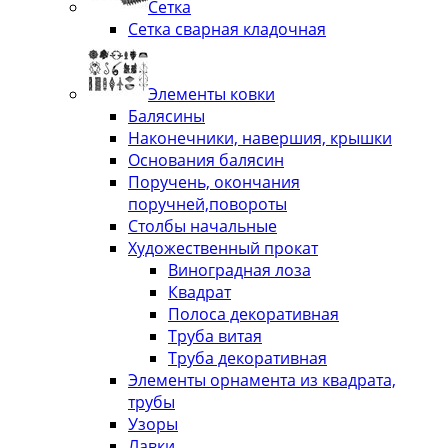
Сетка
Сетка сварная кладочная
Элементы ковки
Балясины
Наконечники, навершия, крышки
Основания балясин
Поручень, окончания
поручней,повороты
Столбы начальные
Художественный прокат
Виноградная лоза
Квадрат
Полоса декоративная
Труба витая
Труба декоративная
Элементы орнамента из квадрата,
трубы
Узоры
Лавки