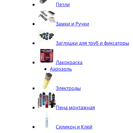
Петли
Замки и Ручки
Заглушки для труб и фиксаторы
Лакокраска
Аэрозоль
Электроды
Пена монтажная
Силикон и Клей