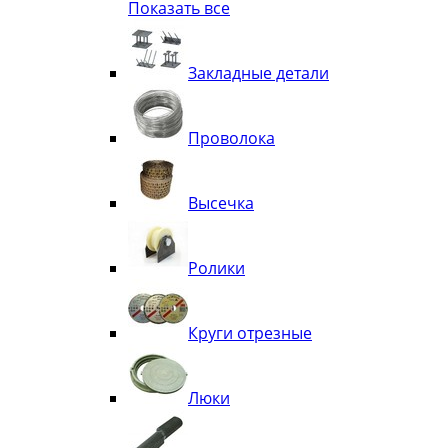
Показать все
Квадрат
Полоса декоративная
Труба витая
Закладные детали
Труба декоративная
Элементы орнамента из квадрата, 
Узоры
Проволока
Лавки
Высечка
Ролики
Круги отрезные
Люки