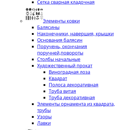
Сетка сварная кладочная
Элементы ковки
Балясины
Наконечники, навершия, крышки
Основания балясин
Поручень, окончания
поручней,повороты
Столбы начальные
Художественный прокат
Виноградная лоза
Квадрат
Полоса декоративная
Труба витая
Труба декоративная
Элементы орнамента из квадрата,
трубы
Узоры
Лавки