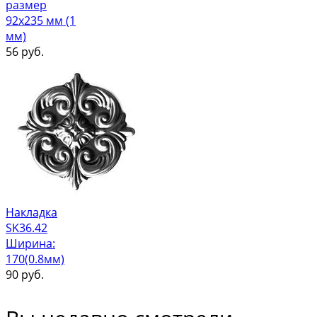
размер
92х235 мм (1
мм)
56
руб.
Накладка
SK36.42
Ширина:
170(0.8мм)
90
руб.