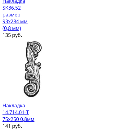
Накладка
SK36.52
размер
93х284 мм
(0,8 мм)
135
руб.
Накладка
14.714.01-Т
75х250 0,8мм
141
руб.