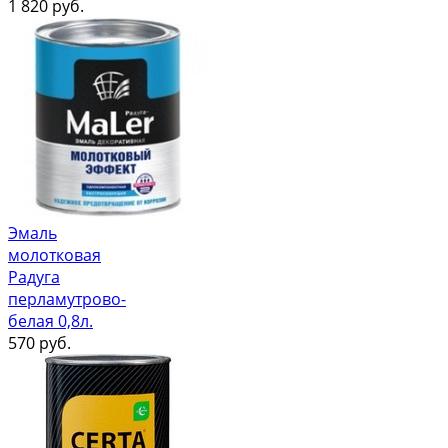
1 820
руб.
Эмаль
молотковая
Радуга
перламутрово-
белая 0,8л.
570
руб.