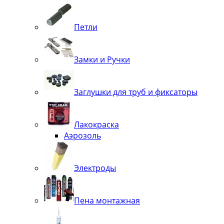
Петли
Замки и Ручки
Заглушки для труб и фиксаторы
Лакокраска
Аэрозоль
Электроды
Пена монтажная