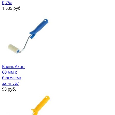
0,75л
1 535
руб.
Валик Акор
60 мм с
бюгелем/
желтый/
98
руб.