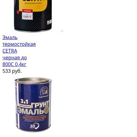
Эмаль
термостойкая
CETRA
черная до
800С 0,4кг
533
руб.