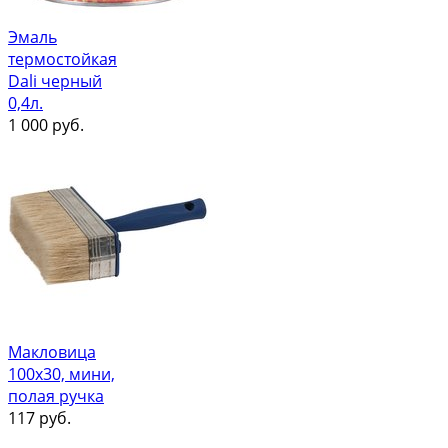
Эмаль
термостойкая
Dali черный
0,4л.
1 000
руб.
Макловица
100х30, мини,
полая ручка
117
руб.