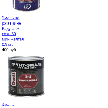
Эмаль по
ржавчине
Радуга б/
сохн.30
мин.желтая
0,9 кг.
400
руб.
Эмаль