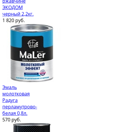
ржавчине
ЭКОДОМ
черный 2,2кг.
1 820
руб.
Эмаль
молотковая
Радуга
перламутрово-
белая 0,8л.
570
руб.