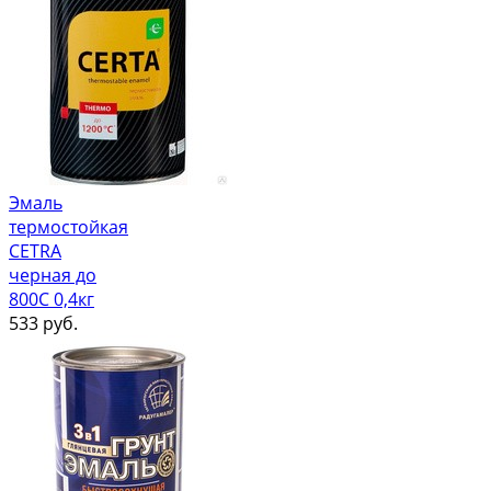
Эмаль
термостойкая
CETRA
черная до
800С 0,4кг
533
руб.