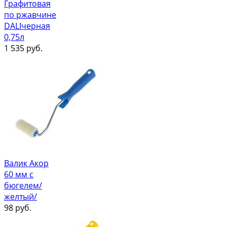
Графитовая
по ржавчине
DALIчерная
0,75л
1 535
руб.
Валик Акор
60 мм с
бюгелем/
желтый/
98
руб.