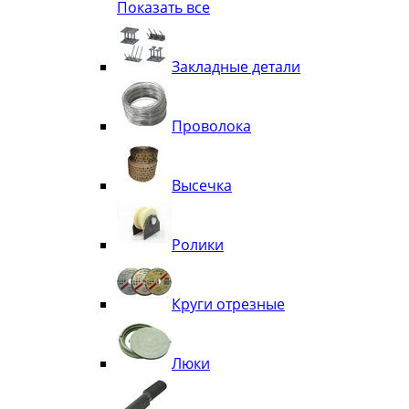
Показать все
Квадрат
Полоса декоративная
Труба витая
Закладные детали
Труба декоративная
Элементы орнамента из квадрата, 
Узоры
Проволока
Лавки
Высечка
Ролики
Круги отрезные
Люки