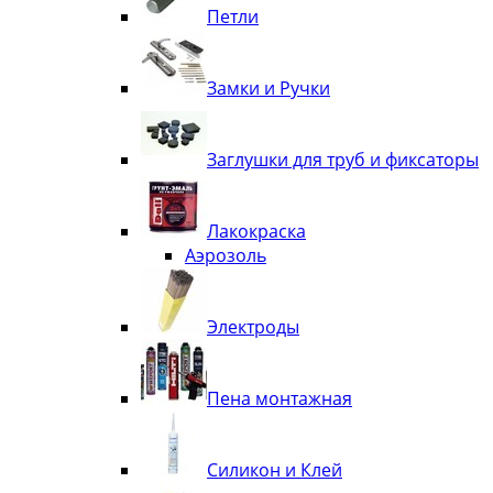
Петли
Замки и Ручки
Заглушки для труб и фиксаторы
Лакокраска
Аэрозоль
Электроды
Пена монтажная
Силикон и Клей