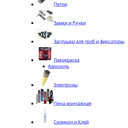
Петли
Замки и Ручки
Заглушки для труб и фиксаторы
Лакокраска
Аэрозоль
Электроды
Пена монтажная
Силикон и Клей