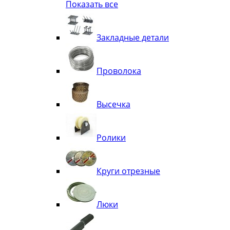
Показать все
Квадрат
Полоса декоративная
Труба витая
Закладные детали
Труба декоративная
Элементы орнамента из квадрата, 
Узоры
Проволока
Лавки
Высечка
Ролики
Круги отрезные
Люки