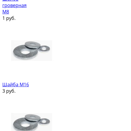
гроверная
М8
1
руб.
Шайба М16
3
руб.