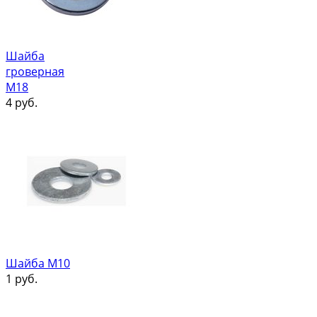
Шайба
гроверная
М18
4
руб.
Шайба М10
1
руб.