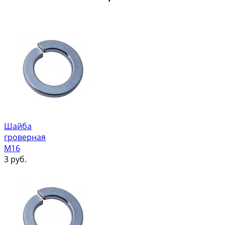
Шайба
гроверная
М16
3
руб.