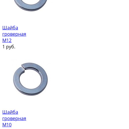
Шайба
гроверная
М12
1
руб.
Шайба
гроверная
М10