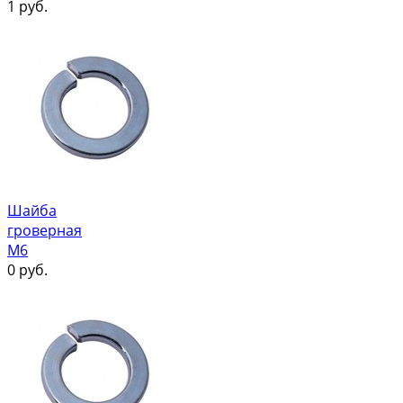
1
руб.
Шайба
гроверная
М6
0
руб.