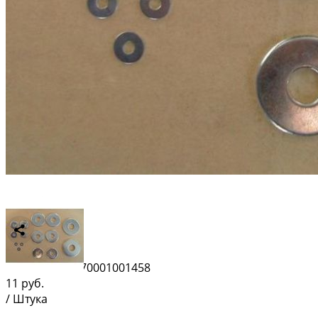
Сравнить
Штрихкод:
4670001001458
11
руб.
/ Штука