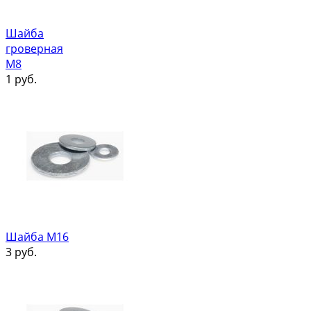
Шайба
гроверная
М8
1
руб.
Шайба М16
3
руб.