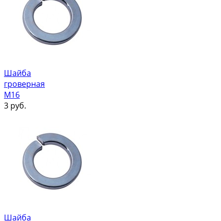
Шайба
гроверная
М16
3
руб.
Шайба