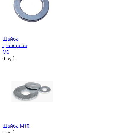
Шайба
гроверная
М6
0
руб.
Шайба М10
1
руб.