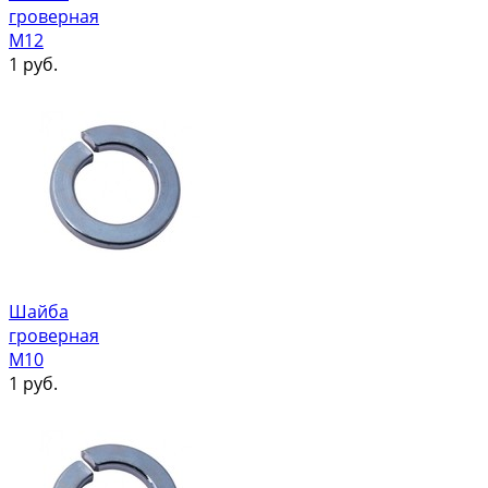
гроверная
М12
1
руб.
Шайба
гроверная
М10
1
руб.