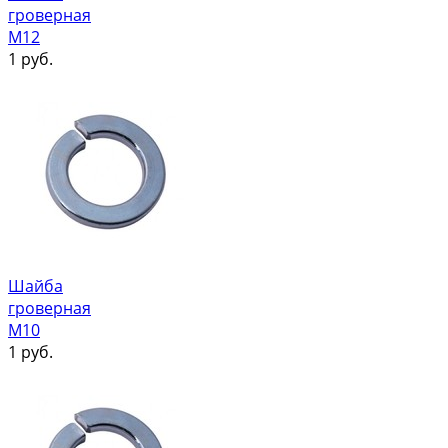
гроверная
М12
1
руб.
Шайба
гроверная
М10
1
руб.