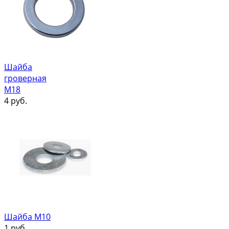
Шайба
гроверная
М18
4
руб.
Шайба М10
1
руб.