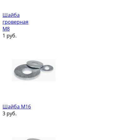
Шайба
гроверная
М8
1
руб.
Шайба М16
3
руб.