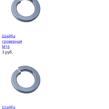
Шайба
гроверная
М16
3
руб.
Шайба