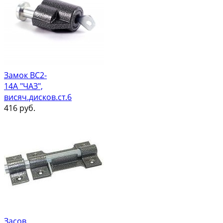
Замок ВС2-
14А "ЧАЗ",
висяч.дисков.ст.6
416
руб.
Засов