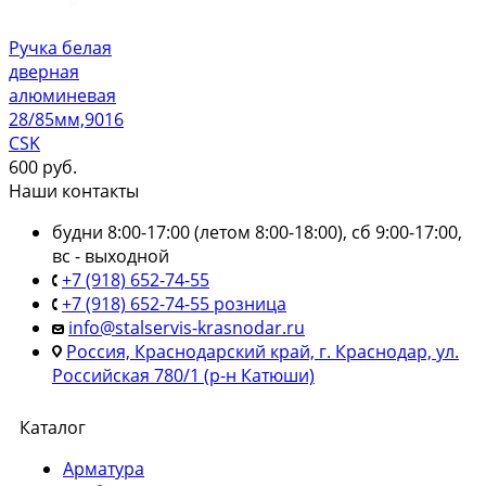
Ручка белая
дверная
алюминевая
28/85мм,9016
CSK
600
руб.
Наши контакты
будни 8:00-17:00 (летом 8:00-18:00), сб 9:00-17:00,
вс - выходной
+7 (918) 652-74-55
+7 (918) 652-74-55 розница
info@stalservis-krasnodar.ru
Россия, Краснодарский край, г. Краснодар, ул.
Российская 780/1 (р-н Катюши)
Каталог
Арматура