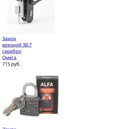
Замок
врезной ЗВ.7
серебро
Омега
715
руб.