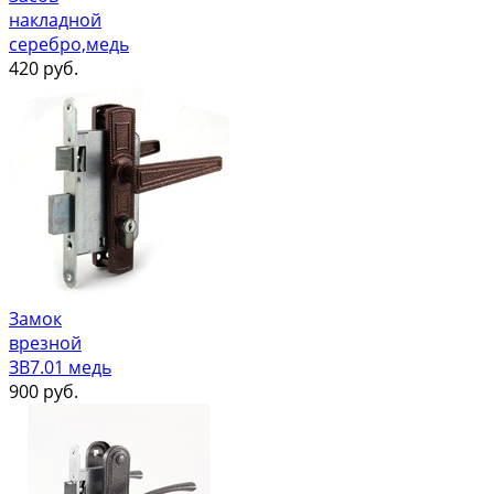
накладной
серебро,медь
420
руб.
Замок
врезной
ЗВ7.01 медь
900
руб.