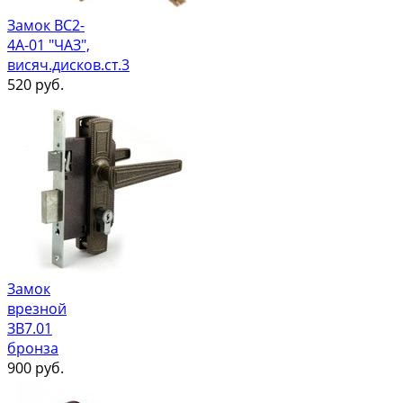
Замок ВС2-
4А-01 "ЧАЗ",
висяч.дисков.ст.3
520
руб.
Замок
врезной
ЗВ7.01
бронза
900
руб.