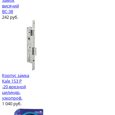
Замок
висячий
ВС-38
242
руб.
Корпус замка
Kale 153 Р
-20,врезной
цилиндр.
узкопроф.
1 040
руб.