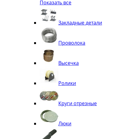
Показать все
Квадрат
Полоса декоративная
Труба витая
Закладные детали
Труба декоративная
Элементы орнамента из квадрата, 
Узоры
Проволока
Лавки
Высечка
Ролики
Круги отрезные
Люки