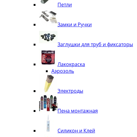
Петли
Замки и Ручки
Заглушки для труб и фиксаторы
Лакокраска
Аэрозоль
Электроды
Пена монтажная
Силикон и Клей