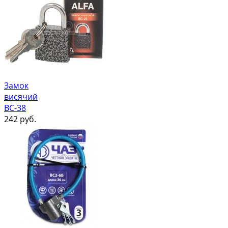
Замок
висячий
ВС-38
242
руб.