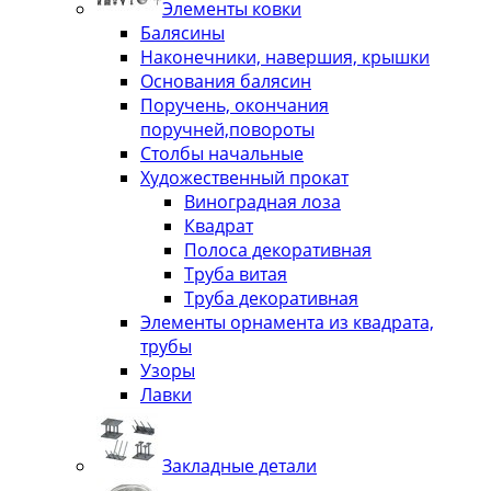
Элементы ковки
Балясины
Наконечники, навершия, крышки
Основания балясин
Поручень, окончания
поручней,повороты
Столбы начальные
Художественный прокат
Виноградная лоза
Квадрат
Полоса декоративная
Труба витая
Труба декоративная
Элементы орнамента из квадрата,
трубы
Узоры
Лавки
Закладные детали