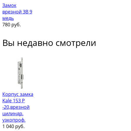
Замок
врезной ЗВ 9
медь
780
руб.
Вы недавно смотрели
Корпус замка
Kale 153 Р
-20,врезной
цилиндр.
узкопроф.
1 040
руб.