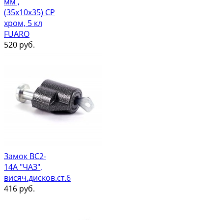
мм ,
(35х10х35) СР
хром, 5 кл
FUARO
520
руб.
Замок ВС2-
14А "ЧАЗ",
висяч.дисков.ст.6
416
руб.