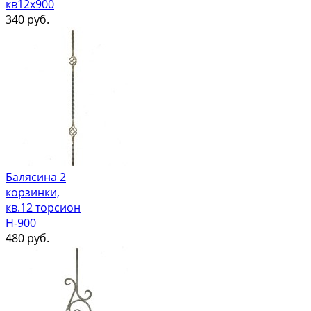
кв12х900
340
руб.
Балясина 2
корзинки,
кв.12 торсион
Н-900
480
руб.