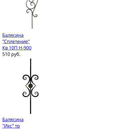
Балясина
"Сплетение"
Кв 10П Н-900
510
руб.
Балясина
"Икс" тр