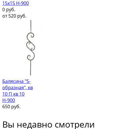
15х15 Н-900
0
руб.
от
520
руб.
Балясина "S-
образная", кв
10 П кв 10
Н-900
650
руб.
Вы недавно смотрели