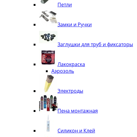
Петли
Замки и Ручки
Заглушки для труб и фиксаторы
Лакокраска
Аэрозоль
Электроды
Пена монтажная
Силикон и Клей