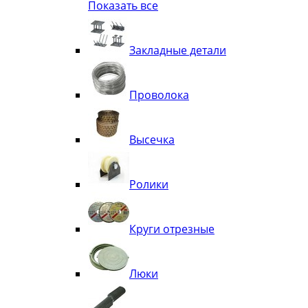
Показать все
Квадрат
Полоса декоративная
Труба витая
Закладные детали
Труба декоративная
Элементы орнамента из квадрата, 
Узоры
Проволока
Лавки
Высечка
Ролики
Круги отрезные
Люки