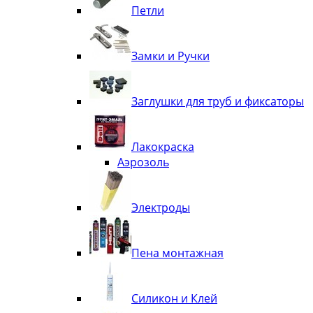
Петли
Замки и Ручки
Заглушки для труб и фиксаторы
Лакокраска
Аэрозоль
Электроды
Пена монтажная
Силикон и Клей