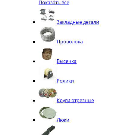
Показать все
Квадрат
Полоса декоративная
Труба витая
Закладные детали
Труба декоративная
Элементы орнамента из квадрата, 
Узоры
Проволока
Лавки
Высечка
Ролики
Круги отрезные
Люки