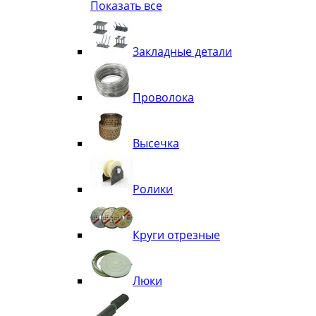
Показать все
Квадрат
Полоса декоративная
Труба витая
Закладные детали
Труба декоративная
Элементы орнамента из квадрата, 
Узоры
Проволока
Лавки
Высечка
Ролики
Круги отрезные
Люки