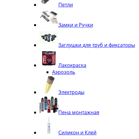
Петли
Замки и Ручки
Заглушки для труб и фиксаторы
Лакокраска
Аэрозоль
Электроды
Пена монтажная
Силикон и Клей