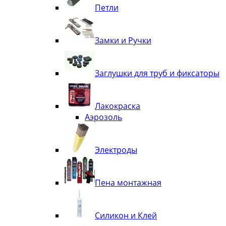
Петли
Замки и Ручки
Заглушки для труб и фиксаторы
Лакокраска
Аэрозоль
Электроды
Пена монтажная
Силикон и Клей