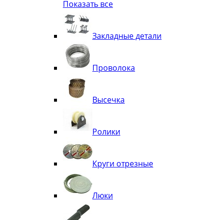
Показать все
Квадрат
Полоса декоративная
Труба витая
Закладные детали
Труба декоративная
Элементы орнамента из квадрата, 
Узоры
Проволока
Лавки
Высечка
Ролики
Круги отрезные
Люки