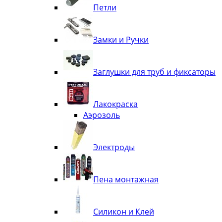
Петли
Замки и Ручки
Заглушки для труб и фиксаторы
Лакокраска
Аэрозоль
Электроды
Пена монтажная
Силикон и Клей