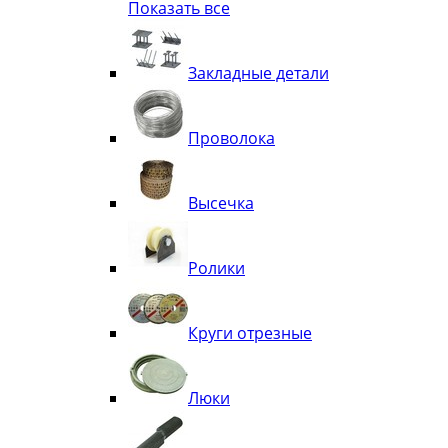
Показать все
Квадрат
Полоса декоративная
Труба витая
Закладные детали
Труба декоративная
Элементы орнамента из квадрата, 
Узоры
Проволока
Лавки
Высечка
Ролики
Круги отрезные
Люки