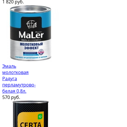
1 820
руб.
Эмаль
молотковая
Радуга
перламутрово-
белая 0,8л.
570
руб.