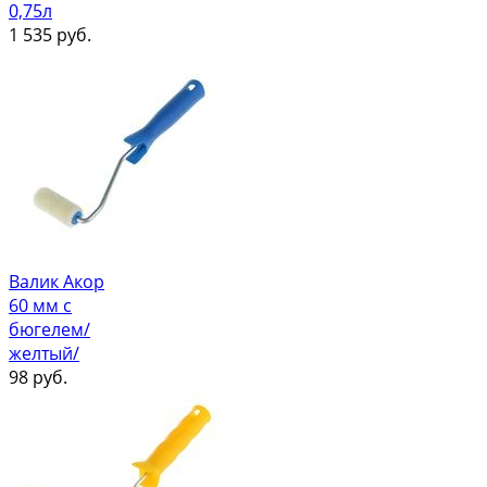
0,75л
1 535
руб.
Валик Акор
60 мм с
бюгелем/
желтый/
98
руб.