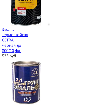
Эмаль
термостойкая
CETRA
черная до
800С 0,4кг
533
руб.