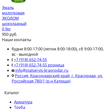
Эмаль
молотковая
ЭКОДОМ
шоколадный
0,9кг
950
руб.
Наши контакты
будни 8:00-17:00 (летом 8:00-18:00), сб 9:00-17:00,
вс - выходной
+7 (918) 652-74-55
+7 (918) 652-74-55 розница
info@stalservis-krasnodar.ru
Россия, Краснодарский край, г. Краснодар, ул.
Российская 780/1 (р-н Катюши)
Каталог
Арматура
Труба