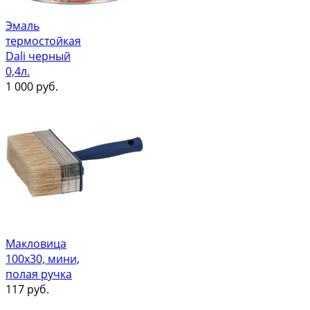
Эмаль
термостойкая
Dali черный
0,4л.
1 000
руб.
Макловица
100х30, мини,
полая ручка
117
руб.