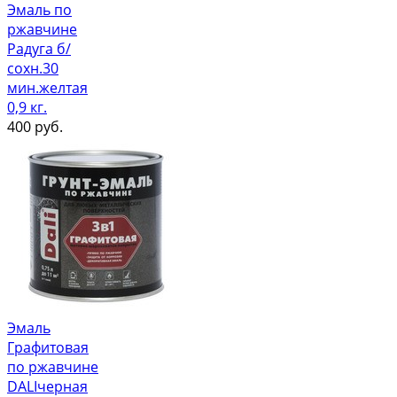
Эмаль по
ржавчине
Радуга б/
сохн.30
мин.желтая
0,9 кг.
400
руб.
Эмаль
Графитовая
по ржавчине
DALIчерная