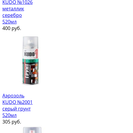
KUDO №1026
металлик
серебро
520мл
400
руб.
Аэрозоль
KUDO №2001
серый грунт
520мл
305
руб.