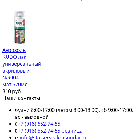
Аэрозоль
KUDO лак
универсаньный
акриловый
№9004
мат.520мл.
310
руб.
Наши контакты
будни 8:00-17:00 (летом 8:00-18:00), сб 9:00-17:00,
вс - выходной
+7 (918) 652-74-55
+7 (918) 652-74-55 розница
info@stalservis-krasnodar.ru