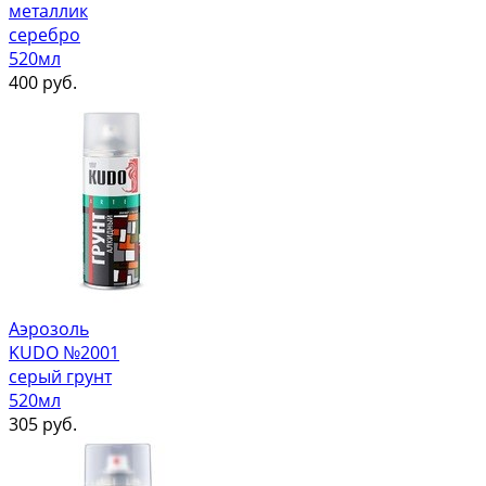
металлик
серебро
520мл
400
руб.
Аэрозоль
KUDO №2001
серый грунт
520мл
305
руб.