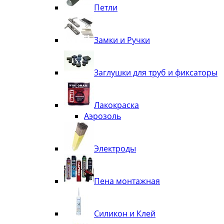
Петли
Замки и Ручки
Заглушки для труб и фиксаторы
Лакокраска
Аэрозоль
Электроды
Пена монтажная
Силикон и Клей