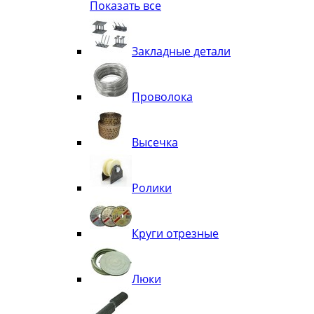
Показать все
Квадрат
Полоса декоративная
Труба витая
Закладные детали
Труба декоративная
Элементы орнамента из квадрата, 
Узоры
Проволока
Лавки
Высечка
Ролики
Круги отрезные
Люки