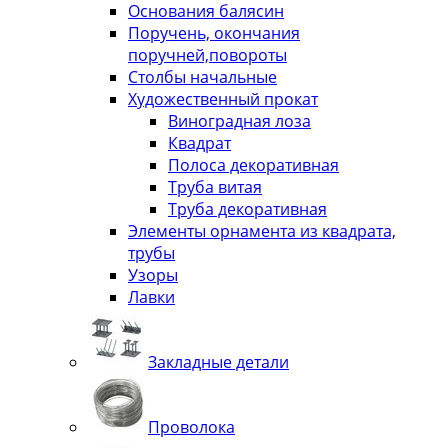
Основания балясин
Поручень, окончания
поручней,повороты
Столбы начальные
Художественный прокат
Виноградная лоза
Квадрат
Полоса декоративная
Труба витая
Труба декоративная
Элементы орнамента из квадрата,
трубы
Узоры
Лавки
Закладные детали
Проволока