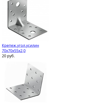
Крепеж.угол.усилин
70х70х55х2,0
20
руб.