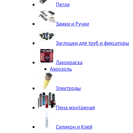
Петли
Замки и Ручки
Заглушки для труб и фиксаторы
Лакокраска
Аэрозоль
Электроды
Пена монтажная
Силикон и Клей