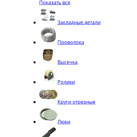
Показать все
Квадрат
Полоса декоративная
Труба витая
Закладные детали
Труба декоративная
Элементы орнамента из квадрата, 
Узоры
Проволока
Лавки
Высечка
Ролики
Круги отрезные
Люки