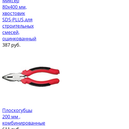
Миксер
80х400 мм,
хвостовик
SDS-PLUS,для
строительных
смесей,
оцинкованный
387
руб.
Плоскогубцы
200 мм ,
комбинированные