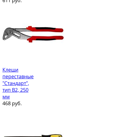
611
руб.
Клещи
переставные
"Стандарт",
тип В2, 250
мм
468
руб.