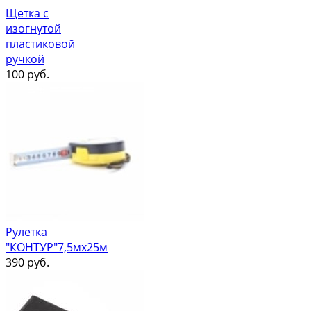
Щетка с
изогнутой
пластиковой
ручкой
100
руб.
Рулетка
"КОНТУР"7,5мх25м
390
руб.