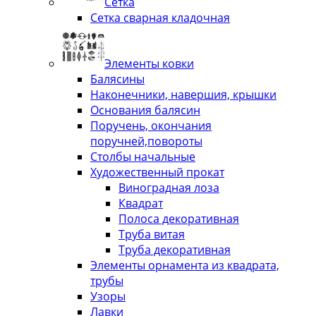
Сетка
Сетка сварная кладочная
Элементы ковки
Балясины
Наконечники, навершия, крышки
Основания балясин
Поручень, окончания
поручней,повороты
Столбы начальные
Художественный прокат
Виноградная лоза
Квадрат
Полоса декоративная
Труба витая
Труба декоративная
Элементы орнамента из квадрата,
трубы
Узоры
Лавки