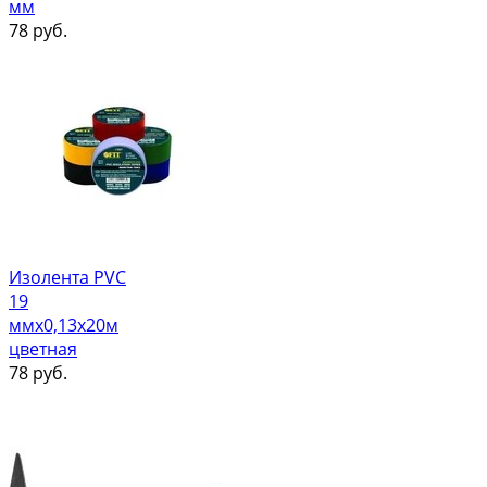
мм
78
руб.
Изолента PVC
19
ммх0,13х20м
цветная
78
руб.