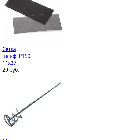
Сетка
шлиф.,Р150
11х27
20
руб.