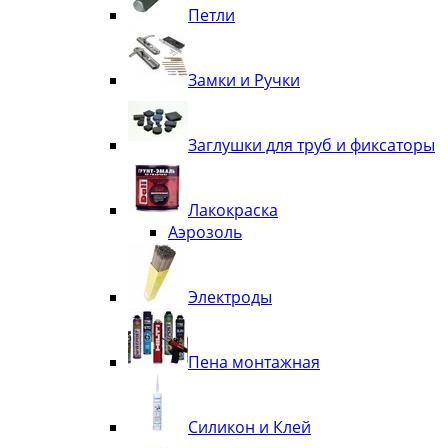
Петли
Замки и Ручки
Заглушки для труб и фиксаторы
Лакокраска
Аэрозоль
Электроды
Пена монтажная
Силикон и Клей