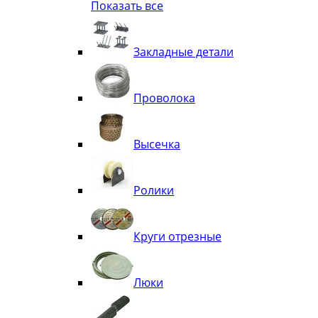
Показать все
Квадрат
Полоса декоративная
Труба витая
Закладные детали
Труба декоративная
Элементы орнамента из квадрата, 
Узоры
Проволока
Лавки
Высечка
Ролики
Круги отрезные
Люки