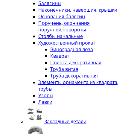
Балясины
Наконечники, навершия, крышки
Основания балясин
Поручень, окончания
поручней,повороты
Столбы начальные
Художественный прокат
Виноградная лоза
Квадрат
Полоса декоративная
Труба витая
Труба декоративная
Элементы орнамента из квадрата,
трубы
Узоры
Лавки
Закладные детали