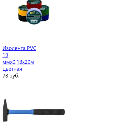
Изолента PVC
19
ммх0,13х20м
цветная
78
руб.