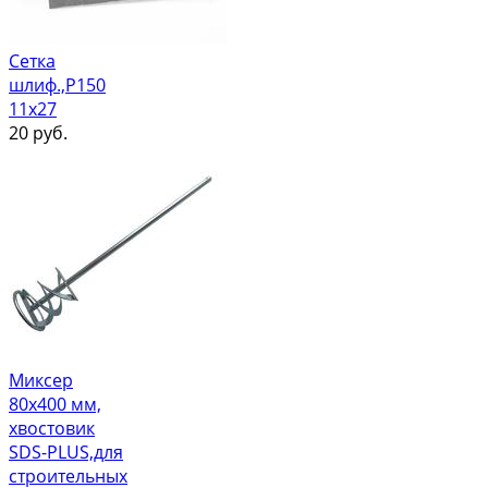
Сетка
шлиф.,Р150
11х27
20
руб.
Миксер
80х400 мм,
хвостовик
SDS-PLUS,для
строительных