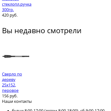
стеклопл.ручка
300гр.
420
руб.
Вы недавно смотрели
Сверло по
дереву
25х152,
перовое
156
руб.
Наши контакты
будни 8:00-17:00 (летом 8:00-18:00), сб 9:00-17:00,