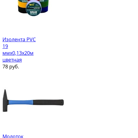
Изолента PVC
19
ммх0,13х20м
цветная
78
руб.
Молоток