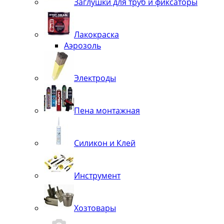
Заглушки для труб и фиксаторы
Лакокраска
Аэрозоль
Электроды
Пена монтажная
Силикон и Клей
Инструмент
Хозтовары