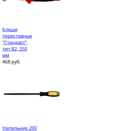
Клещи
переставные
"Стандарт",
тип В2, 250
мм
468
руб.
Напильник,200