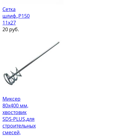
Сетка
шлиф.,Р150
11х27
20
руб.
Миксер
80х400 мм,
хвостовик
SDS-PLUS,для
строительных
смесей,