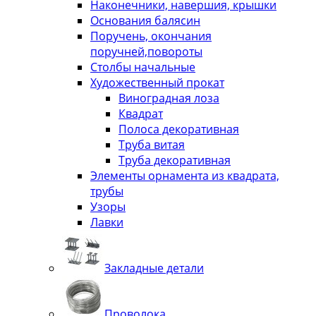
Наконечники, навершия, крышки
Основания балясин
Поручень, окончания
поручней,повороты
Столбы начальные
Художественный прокат
Виноградная лоза
Квадрат
Полоса декоративная
Труба витая
Труба декоративная
Элементы орнамента из квадрата,
трубы
Узоры
Лавки
Закладные детали
Проволока