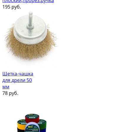
плоский,прорез.ручка
195
руб.
Щетка-чашка
для дрели 50
мм
78
руб.