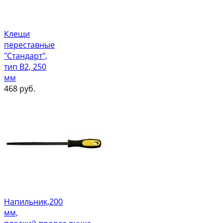
Клещи
переставные
"Стандарт",
тип В2, 250
мм
468
руб.
Напильник,200
мм,