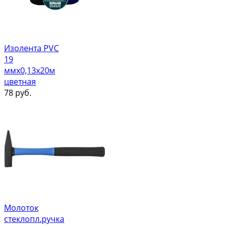
Изолента PVC
19
ммх0,13х20м
цветная
78
руб.
Молоток
стеклопл.ручка