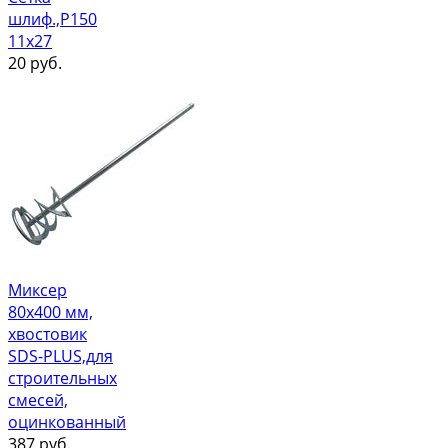
шлиф.,Р150
11х27
20
руб.
Миксер
80х400 мм,
хвостовик
SDS-PLUS,для
строительных
смесей,
оцинкованный
387
руб.