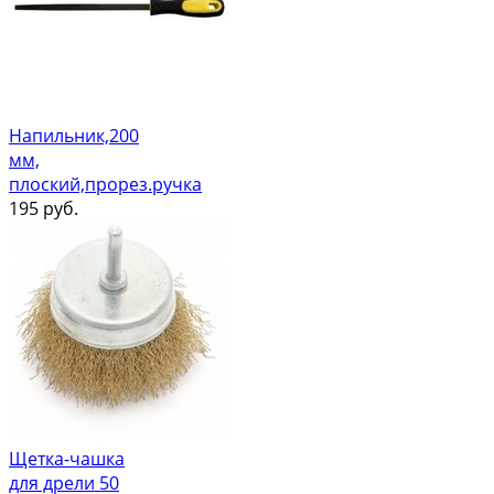
Напильник,200
мм,
плоский,прорез.ручка
195
руб.
Щетка-чашка
для дрели 50