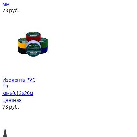
мм
78
руб.
Изолента PVC
19
ммх0,13х20м
цветная
78
руб.