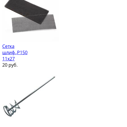
Сетка
шлиф.,Р150
11х27
20
руб.