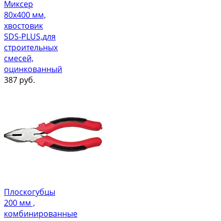
Миксер
80х400 мм,
хвостовик
SDS-PLUS,для
строительных
смесей,
оцинкованный
387
руб.
Плоскогубцы
200 мм ,
комбинированные