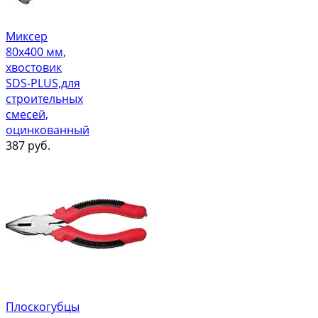
Миксер
80х400 мм,
хвостовик
SDS-PLUS,для
строительных
смесей,
оцинкованный
387
руб.
Плоскогубцы