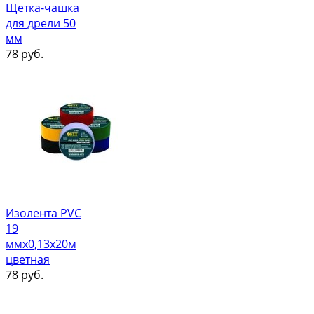
Щетка-чашка
для дрели 50
мм
78
руб.
Изолента PVC
19
ммх0,13х20м
цветная
78
руб.