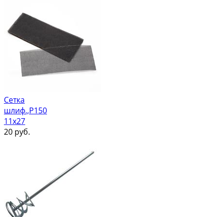
Сетка
шлиф.,Р150
11х27
20
руб.