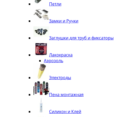
Петли
Замки и Ручки
Заглушки для труб и фиксаторы
Лакокраска
Аэрозоль
Электроды
Пена монтажная
Силикон и Клей