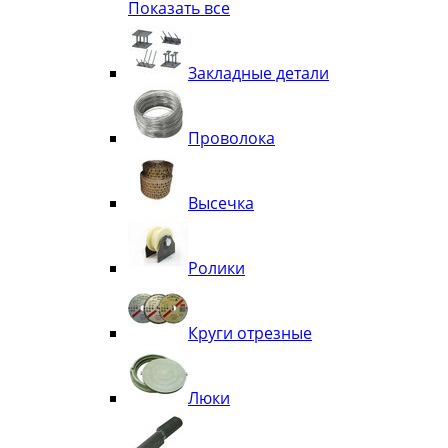
Показать все
Квадрат
Полоса декоративная
Труба витая
Закладные детали
Труба декоративная
Элементы орнамента из квадрата, 
Узоры
Проволока
Лавки
Высечка
Ролики
Круги отрезные
Люки