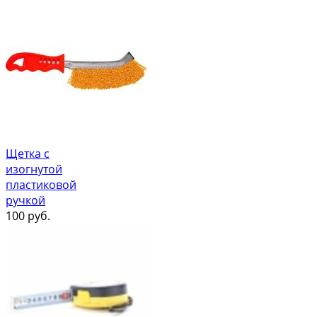
Щетка с
изогнутой
пластиковой
ручкой
100
руб.