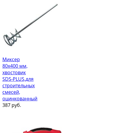
Миксер
80х400 мм,
хвостовик
SDS-PLUS,для
строительных
смесей,
оцинкованный
387
руб.