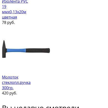
Изолента PVC
19
ммх0,13х20м
цветная
78
руб.
Молоток
стеклопл.ручка
300гр.
420
руб.
Вы недавно смотрели