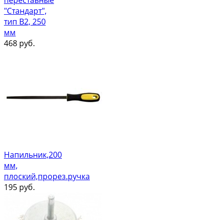
переставные
"Стандарт",
тип В2, 250
мм
468
руб.
Напильник,200
мм,
плоский,прорез.ручка
195
руб.